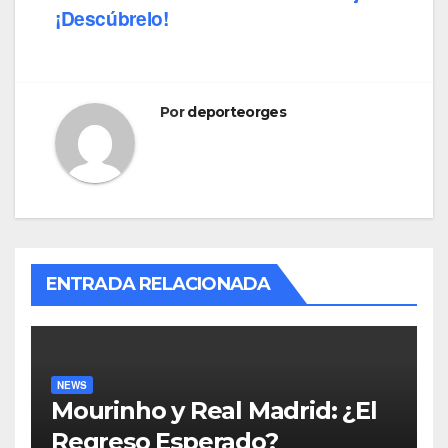
¡Descúbrelo!
Por
deporteorges
ENTRADA RELACIONADA
NEWS
Mourinho y Real Madrid: ¿El
Regreso Esperado?